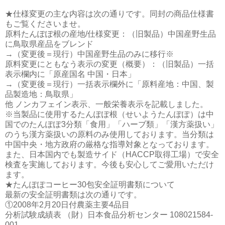
★仕様変更の主な内容は次の通りです。同封の商品仕様書
もご覧くださいませ。
原料たんぽぽ根の産地/仕様変更：（旧製品）中国産野生品
に鳥取県産品をブレンド
→（変更後＝現行）中国産野生品のみに移行※
原料変更にともなう表示の変更（概要）：（旧製品）一括
表示欄内に「原産国名 中国・日本」
→（変更後＝現行）一括表示欄外に「原料産地：中国、製
品製造地：鳥取県」
他 ノンカフェイン表示、一般栄養表示を記載しました。
※当製品に使用するたんぽぽ根（せいようたんぽぽ）は中
国でのたんぽぽ3分類「食用」「ハーブ類」「漢方薬扱い」
のうち漢方薬扱いの原料のみ使用しております。当分類は
中国中央・地方政府の厳格な指導対象となっております。
また、日本国内でも製造サイド（HACCP取得工場）で安全
検査を実施しております。今後も安心してご愛用いただけ
ます。
★たんぽぽコーヒー30包安全証明書類について
最新の安全証明書類は次の通りです。
①2008年2月20日付農薬主要4品目
分析試験成績表 （財）日本食品分析センター 108021584-
001